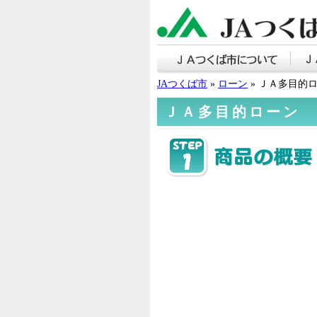
ＪＡ
JAつくば市
»
ローン
» ＪＡ多目的
ＪＡ多目的ローン