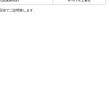
入院保障特約
年+0.5％上乗せ
店頭でご説明致します。