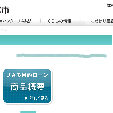
検索
つくば市について
ＪＡバンク・ＪＡ共済
くらしの情報【お知
ローン